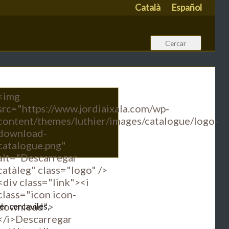
Català
Español
<img
src="https://www.jordiaixala.com/wp-
content/themes/luthier/images/catalogue/logo-
download-
catalogue.png"
alt="Descarregar
catàleg" class="logo" />
<div class="link"><i
class="icon icon-
download">
er cercaviles,
</i>Descarregar