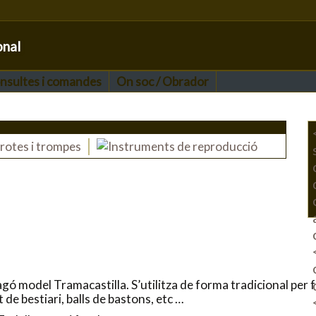
onal
nsultes i comandes
On soc / Obrador
agó model Tramacastilla. S’utilitza de forma tradicional per f
e bestiari, balls de bastons, etc …