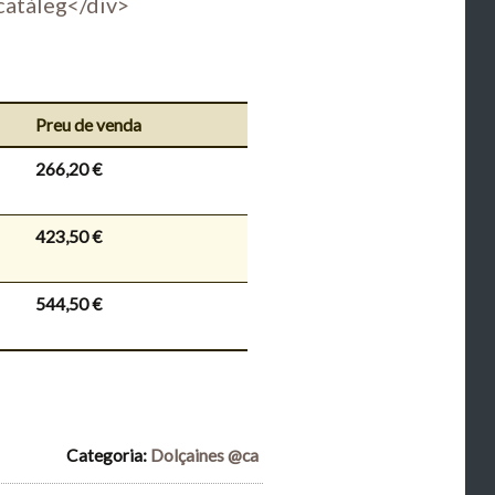
catàleg</div>
Preu de venda
266,20 €
423,50 €
544,50 €
Categoria:
Dolçaines @ca