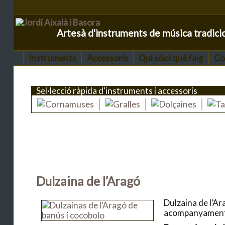
Artesà d'instruments de música tradici
Instruments
Accessoris
Qui sóc i què faig
Co
Sel·lecció ràpida d'instruments i accessoris
Dulzaina de l’Aragó
Dulzaina de l’Ar
acompanyament d