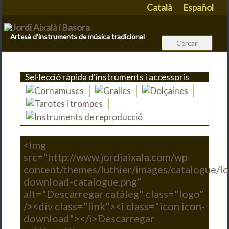
Català
Español
Artesà d'instruments de música tradicional
Sel·lecció ràpida d'instruments i accessoris
<img
src="http://www.jordiaixala.com/wp-
content/themes/luthier/images/catalogue/l
download-catalogue.png"
alt="Descarregar catàleg" class="logo"
/><div class="link"><i class="icon icon-
download"></i>Descarregar