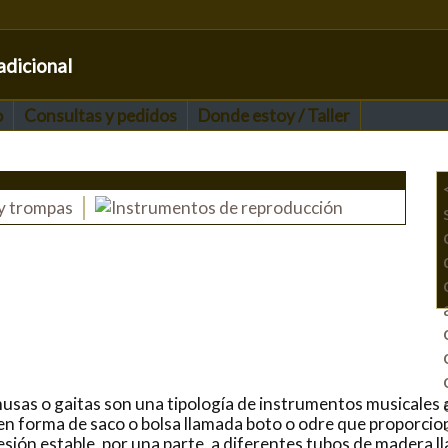
adicional
o
Consultas y pedidos
Donde estoy / Taller
usas o gaitas son una tipología de instrumentos musicales 
 en forma de saco o bolsa llamada boto o odre que proporcio
esión estable, por una parte, a diferentes tubos de madera 