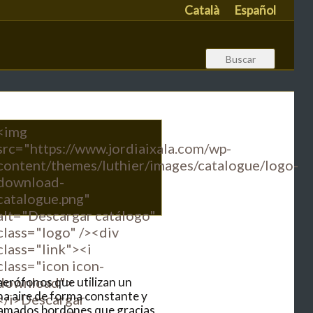
Català
Español
<img
src="https://www.jordiaixala.com/wp-
content/themes/luthier/images/catalogue/logo-
download-
catalogue.png"
alt="Descargar catálogo"
class="logo" /><div
class="link"><i
class="icon icon-
download">
aerófonos que utilizan un
na aire de forma constante y
</i>Descargar
llamados bordones que gracias