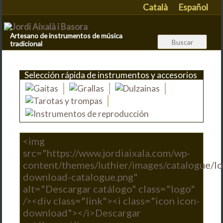
Català
Español
Artesano de instrumentos de música
tradicional
Selección rápida de instrumentos y accesorios
<img
src="https://www.jordiaixala.com/wp-
content/themes/luthier/images/catalogue/l
download-catalogue.png"
alt="Descargar catálogo" class="logo"
/><div class="link"><i class="icon icon-
download"></i>Descargar