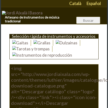
Català
Español
Artesano de instrumentos de música
tradicional
Selección rápida de instrumentos y accesorios
<img
src="http://www.jordiaixala.com/wp-
content/themes/luthier/images/catalogue/l
download-catalogue.png"
alt="Descargar catálogo" class="logo"
/><div class="link"><i class="icon icon-
download"></i>Descargar