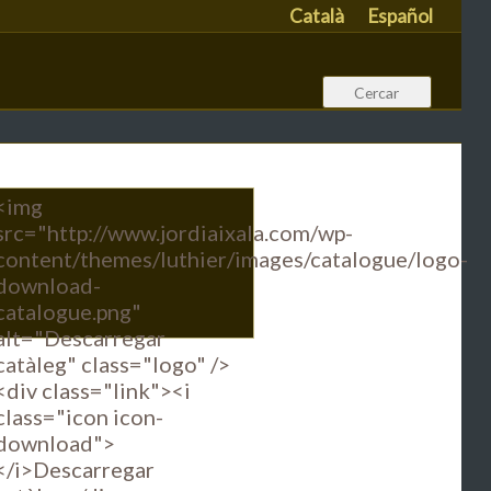
Català
Español
<img
src="http://www.jordiaixala.com/wp-
content/themes/luthier/images/catalogue/logo-
download-
catalogue.png"
alt="Descarregar
catàleg" class="logo" />
<div class="link"><i
class="icon icon-
download">
</i>Descarregar