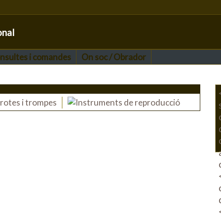
onal
nsultes i comandes
On soc / Obrador