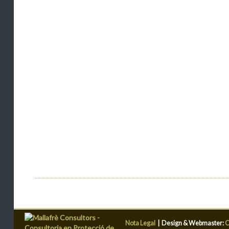
Nota Legal
|
Design & Webmaster:
C